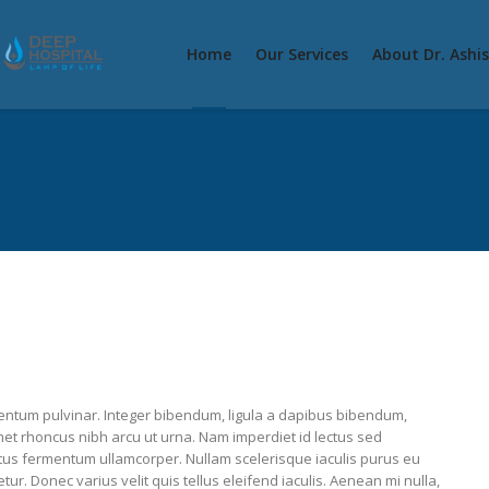
Home
Our Services
About Dr. Ashi
ntum pulvinar. Integer bibendum, ligula a dapibus bibendum,
t rhoncus nibh arcu ut urna. Nam imperdiet id lectus sed
etus fermentum ullamcorper. Nullam scelerisque iaculis purus eu
etur. Donec varius velit quis tellus eleifend iaculis. Aenean mi nulla,