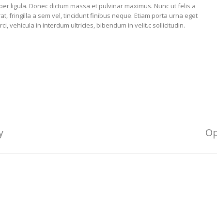
er ligula. Donec dictum massa et pulvinar maximus. Nunc ut felis a
t, fringilla a sem vel, tincidunt finibus neque. Etiam porta urna eget
i, vehicula in interdum ultricies, bibendum in velit.c sollicitudin.
y
Op