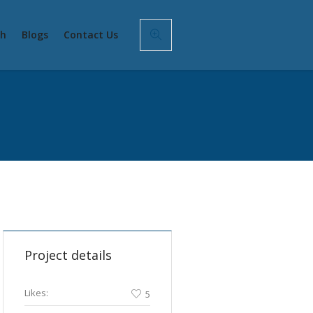
sh
Blogs
Contact Us
Project details
Likes:
5