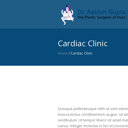
Cardiac Clinic
Home
/
Cardiac Clinic
Quisque pellentesque nibh ut sem eleme
massa lectus condimentum augue, sit ame
vestibulum. Ut tempor libero sit amet m
varius. Integer molestie in leo et consect